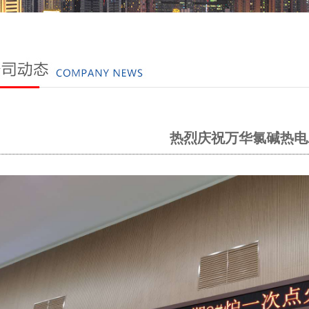
热烈庆祝万华氯碱热电