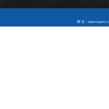
www.cspmc.c
网 址：