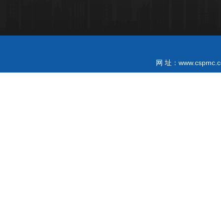
www.cspmc.c
网 址：