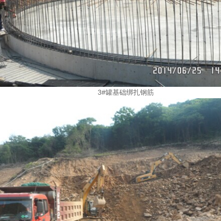
3#罐基础绑扎钢筋