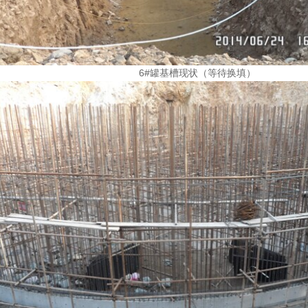
6#罐基槽现状（等待换填）