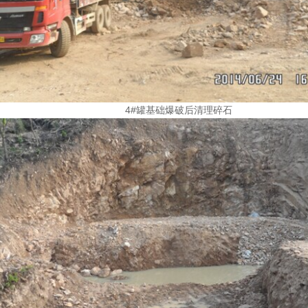
4#罐基础爆破后清理碎石