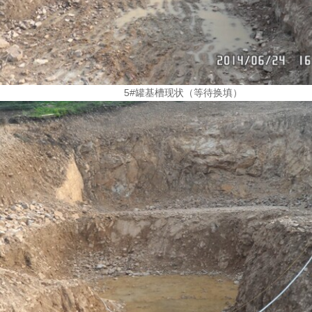
5#罐基槽现状（等待换填）