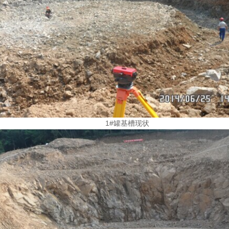
1#罐基槽现状