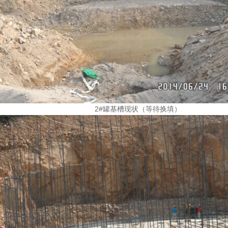
2#罐基槽现状（等待换填）