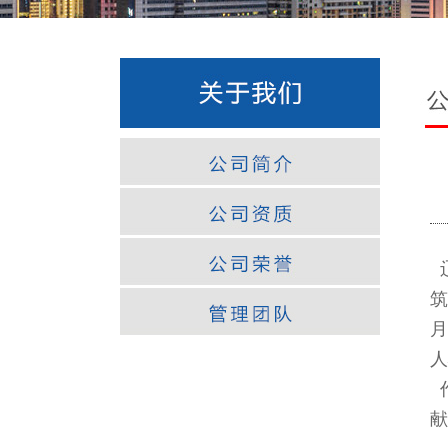
辽
筑
月
人
献